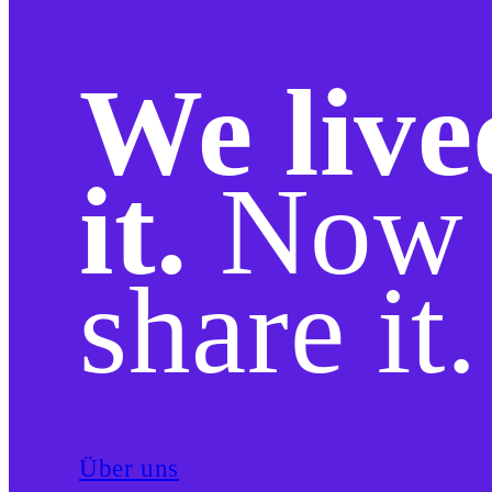
We live
it.
Now 
share it.
Über uns