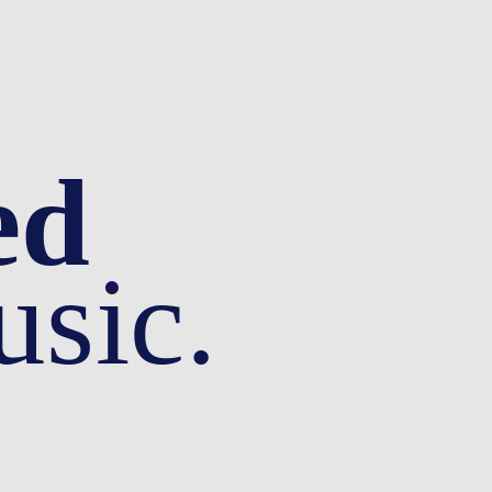
ed
sic.