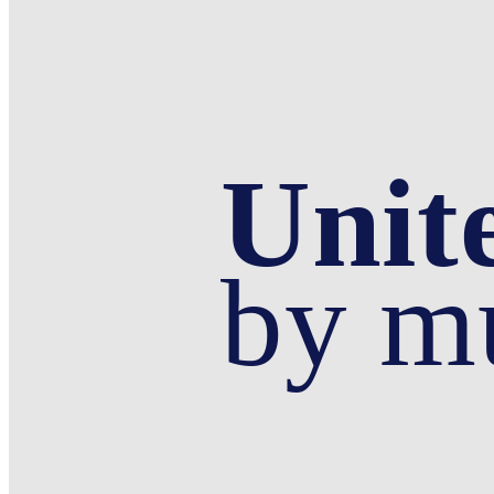
Unit
by mu